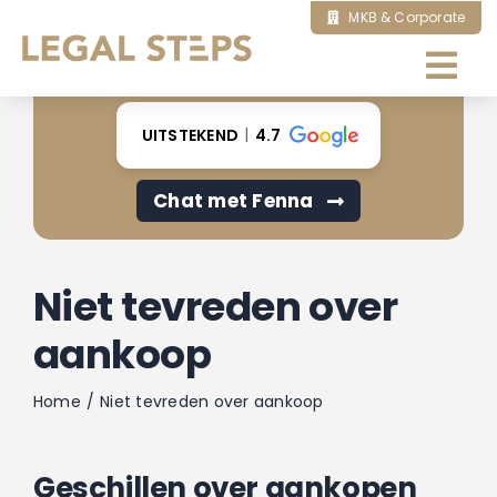
Ga
MKB & Corporate
naar
inhoud
Tog
Nav
Home
UITSTEKEND
4.7
Chat met Fenna
Over ons
Ik zoek hulp bij
Niet tevreden over
aankoop
Onze diensten
Home
Niet tevreden over aankoop
Artikelen
Geschillen over aankopen