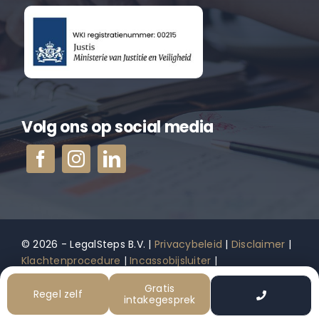
Volg ons op social media
© 2026 - LegalSteps B.V. |
Privacybeleid
|
Disclaimer
|
Klachtenprocedure
|
Incassobijsluiter
|
Incassoregister
Gratis
Regel zelf
intakegesprek
Een
gopixels
website