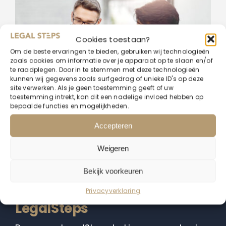
Cookies toestaan?
Om de beste ervaringen te bieden, gebruiken wij technologieën
zoals cookies om informatie over je apparaat op te slaan en/of
te raadplegen. Door in te stemmen met deze technologieën
kunnen wij gegevens zoals surfgedrag of unieke ID's op deze
site verwerken. Als je geen toestemming geeft of uw
toestemming intrekt, kan dit een nadelige invloed hebben op
bepaalde functies en mogelijkheden.
Accepteren
Weigeren
Bekijk voorkeuren
De voordelen van kiezen voor
Privacyverklaring
LegalSteps