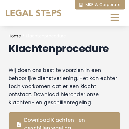
Ga
MKB & Corporate
naar
inhoud
Tog
Nav
Home
Home
Klachtenprocedure
Klachtenprocedure
Ik zoek hulp bij
Wij doen ons best te voorzien in een
Onze diensten
behoorlijke dienstverlening. Het kan echter
toch voorkomen dat er een klacht
Artikelen
ontstaat. Download hieronder onze
Klachten- en geschillenregeling.
Over ons
Download Klachten- en
geschillenregeling