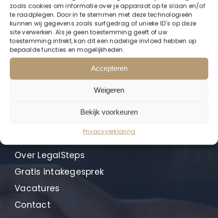
zoals cookies om informatie over je apparaat op te slaan en/of
3194 AM Hoogvliet Rotterdam
te raadplegen. Door in te stemmen met deze technologieën
kunnen wij gegevens zoals surfgedrag of unieke ID's op deze
site verwerken. Als je geen toestemming geeft of uw
010 322 0812
toestemming intrekt, kan dit een nadelige invloed hebben op
bepaalde functies en mogelijkheden.
info@legalsteps.legal
Accepteren
Weigeren
Over ons
Bekijk voorkeuren
Home
Privacyverklaring
Bedrijven
Over LegalSteps
Gratis intakegesprek
Vacatures
Contact