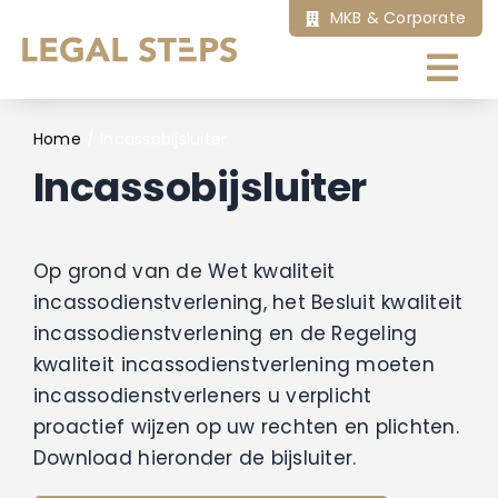
Ga
MKB & Corporate
naar
inhoud
Tog
Nav
Home
Home
Incassobijsluiter
Incassobijsluiter
Ik zoek hulp bij
Op grond van de Wet kwaliteit
Onze diensten
incassodienstverlening, het Besluit kwaliteit
incassodienstverlening en de Regeling
Artikelen
kwaliteit incassodienstverlening moeten
incassodienstverleners u verplicht
proactief wijzen op uw rechten en plichten.
Over ons
Download hieronder de bijsluiter.