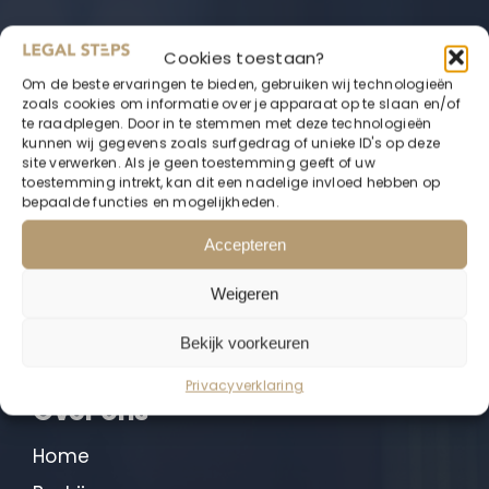
Cookies toestaan?
Om de beste ervaringen te bieden, gebruiken wij technologieën
zoals cookies om informatie over je apparaat op te slaan en/of
te raadplegen. Door in te stemmen met deze technologieën
LegalSteps B.V.
kunnen wij gegevens zoals surfgedrag of unieke ID's op deze
site verwerken. Als je geen toestemming geeft of uw
Hoogvlietsekerkweg 152
toestemming intrekt, kan dit een nadelige invloed hebben op
3194 AM Hoogvliet Rotterdam
bepaalde functies en mogelijkheden.
Accepteren
010 322 0812
Weigeren
info@legalsteps.legal
Bekijk voorkeuren
Privacyverklaring
Over ons
Home