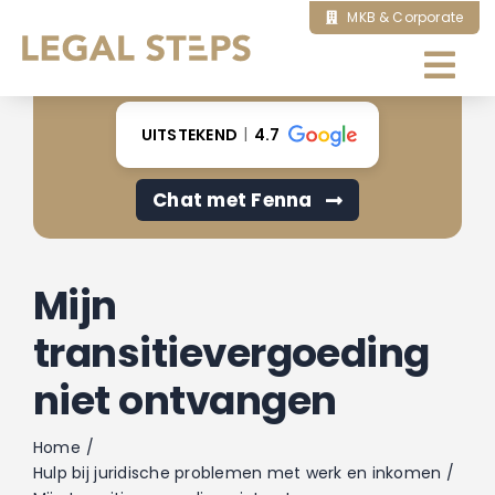
Ga
MKB & Corporate
naar
inhoud
Tog
Nav
Home
UITSTEKEND
4.7
Chat met Fenna
Over ons
Ik zoek hulp bij
Mijn
transitievergoeding
Onze diensten
niet ontvangen
Artikelen
Home
Hulp bij juridische problemen met werk en inkomen