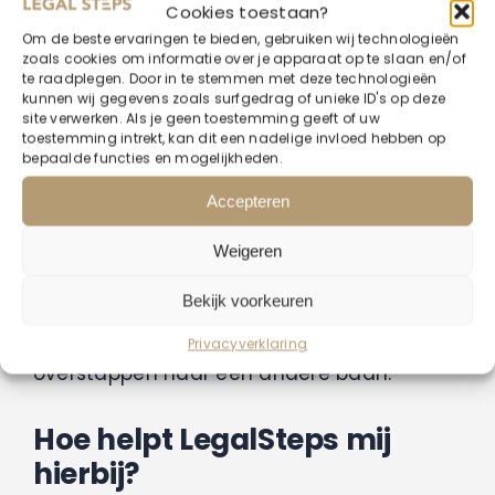
Cookies toestaan?
hulp zoekt. De termijn voor verjaring gaat in
Om de beste ervaringen te bieden, gebruiken wij technologieën
van de datum van je ontslag, dus kijk goed
zoals cookies om informatie over je apparaat op te slaan en/of
hoe lang je nog hebt. Nu een jurist nodig?
te raadplegen. Door in te stemmen met deze technologieën
kunnen wij gegevens zoals surfgedrag of unieke ID's op deze
Plan een
gratis intakegesprek
in.
site verwerken. Als je geen toestemming geeft of uw
toestemming intrekt, kan dit een nadelige invloed hebben op
bepaalde functies en mogelijkheden.
Transitievergoeding of
ontslagvergoeding?
Accepteren
Beide zeggen hetzelfde. Het is de wettelijke
Weigeren
ontslagvergoeding waar een werknemer
Bekijk voorkeuren
recht op heeft bij ontslag. Met het doel
compensatie voor ontslag en hulp bij het
Privacyverklaring
overstappen naar een andere baan.
Hoe helpt LegalSteps mij
hierbij?