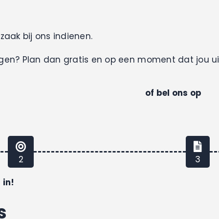
zaak bij ons indienen.
leggen? Plan dan gratis en op een moment dat jou 
of bel ons op
2
3
 in!
s