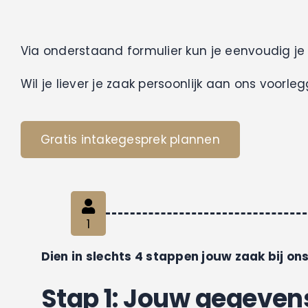
Via onderstaand formulier kun je eenvoudig je 
Wil je liever je zaak persoonlijk aan ons voor
Gratis intakegesprek plannen
1
Current
step:
Dien in slechts 4 stappen jouw zaak bij ons
Stap 1: Jouw gegeven