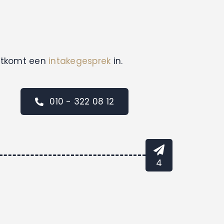
uitkomt een
intakegesprek
in.
010 - 322 08 12
4