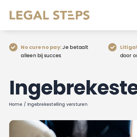
Ga
naar
inhoud
No cure no pay:
Je betaalt
Litiga
alleen bij succes
door o
Ingebrekeste
Home
Ingebrekestelling versturen