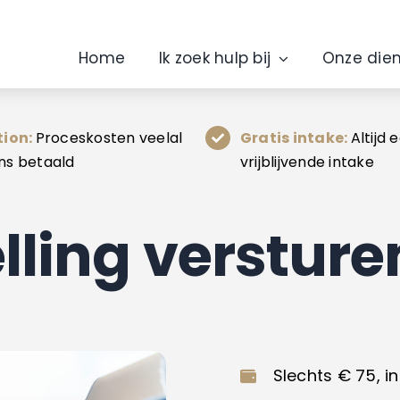
Home
Ik zoek hulp bij
Onze die
tion:
Proceskosten veelal
Gratis intake:
Altijd 
ns betaald
vrijblijvende intake
lling versture
Slechts € 75, i