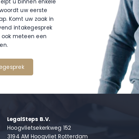
helpt u binnen enkele
twoordt uw eerste
tap. Komt uw zaak in
jvend intakegesprek
 u ook meteen een
en.
kegesprek
LegalSteps B.V.
Hoogvlietsekerkweg 152
3194 AM Hoogvliet Rotterdam