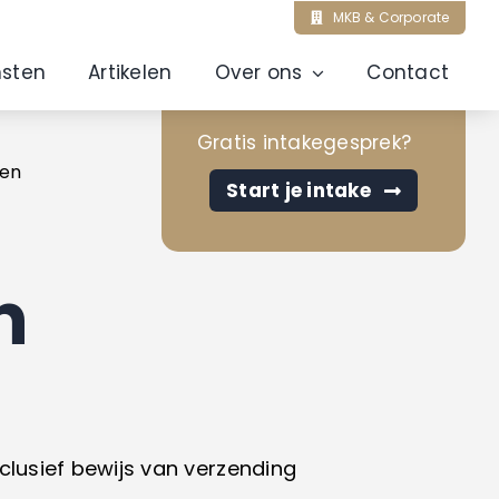
MKB & Corporate
nsten
Artikelen
Over ons
Contact
Gratis intakegesprek?
een
Start je intake
n
nclusief bewijs van verzending